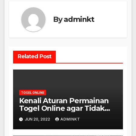
By
adminkt
Related Post
TOGEL ONLINE
Kenali Aturan Permainan
Togel Online agar Tidak
Salah Kaprah
JUN 20, 2022
ADMINKT