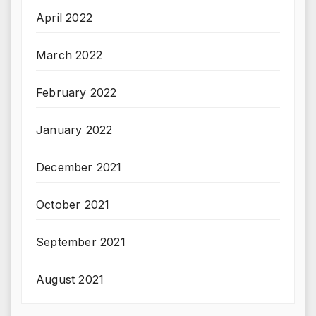
April 2022
March 2022
February 2022
January 2022
December 2021
October 2021
September 2021
August 2021