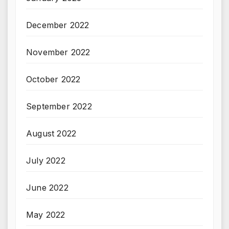
December 2022
November 2022
October 2022
September 2022
August 2022
July 2022
June 2022
May 2022