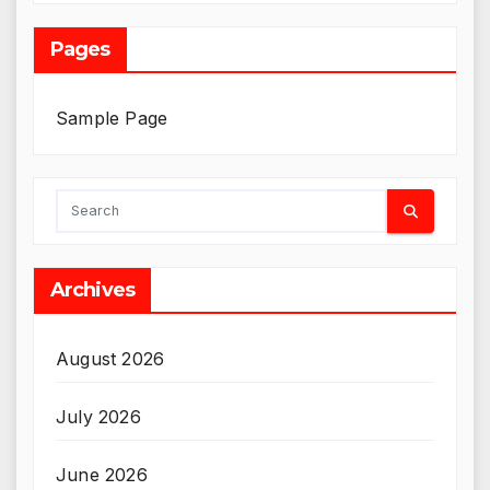
Pages
Sample Page
Archives
August 2026
July 2026
June 2026