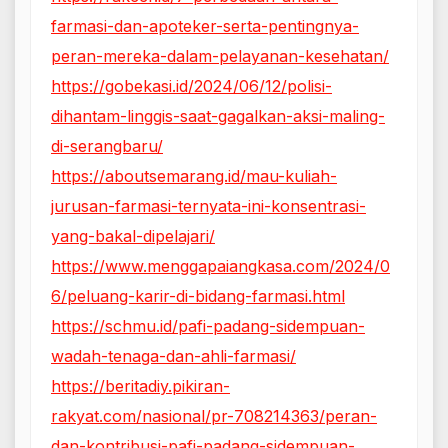
farmasi-dan-apoteker-serta-pentingnya-
peran-mereka-dalam-pelayanan-kesehatan/
https://gobekasi.id/2024/06/12/polisi-
dihantam-linggis-saat-gagalkan-aksi-maling-
di-serangbaru/
https://aboutsemarang.id/mau-kuliah-
jurusan-farmasi-ternyata-ini-konsentrasi-
yang-bakal-dipelajari/
https://www.menggapaiangkasa.com/2024/0
6/peluang-karir-di-bidang-farmasi.html
https://schmu.id/pafi-padang-sidempuan-
wadah-tenaga-dan-ahli-farmasi/
https://beritadiy.pikiran-
rakyat.com/nasional/pr-708214363/peran-
dan-kontribusi-pafi-padang-sidempuan-