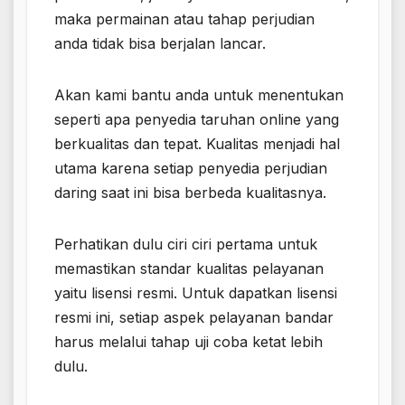
maka permainan atau tahap perjudian
anda tidak bisa berjalan lancar.
Akan kami bantu anda untuk menentukan
seperti apa penyedia taruhan online yang
berkualitas dan tepat. Kualitas menjadi hal
utama karena setiap penyedia perjudian
daring saat ini bisa berbeda kualitasnya.
Perhatikan dulu ciri ciri pertama untuk
memastikan standar kualitas pelayanan
yaitu lisensi resmi. Untuk dapatkan lisensi
resmi ini, setiap aspek pelayanan bandar
harus melalui tahap uji coba ketat lebih
dulu.