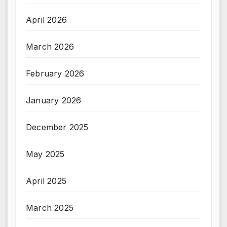
April 2026
March 2026
February 2026
January 2026
December 2025
May 2025
April 2025
March 2025