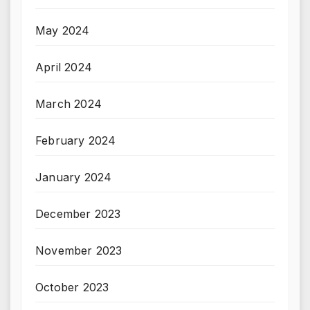
May 2024
April 2024
March 2024
February 2024
January 2024
December 2023
November 2023
October 2023