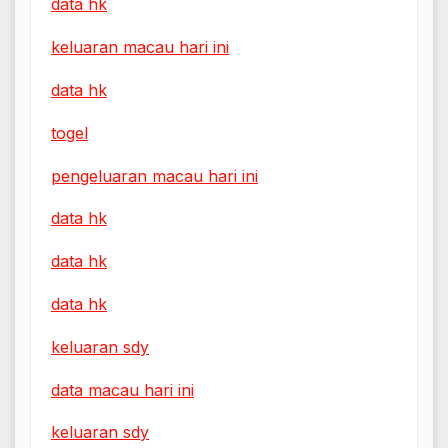
data hk
keluaran macau hari ini
data hk
togel
pengeluaran macau hari ini
data hk
data hk
data hk
keluaran sdy
data macau hari ini
keluaran sdy