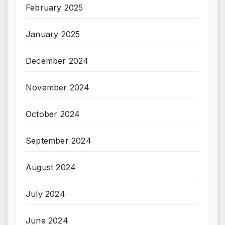
February 2025
January 2025
December 2024
November 2024
October 2024
September 2024
August 2024
July 2024
June 2024