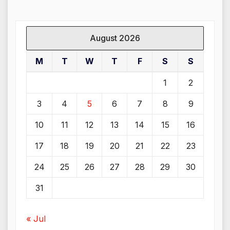
August 2026
M
T
W
T
F
S
S
1
2
3
4
5
6
7
8
9
10
11
12
13
14
15
16
17
18
19
20
21
22
23
24
25
26
27
28
29
30
31
« Jul