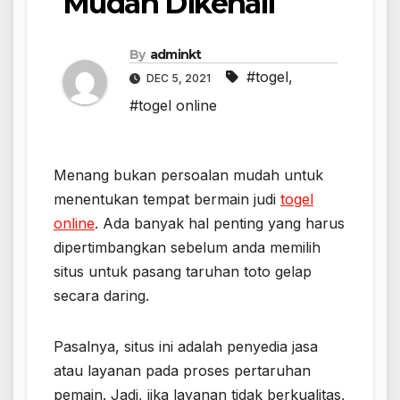
Mudah Dikenali
By
adminkt
#togel
,
DEC 5, 2021
#togel online
Menang bukan persoalan mudah untuk
menentukan tempat bermain judi
togel
online
. Ada banyak hal penting yang harus
dipertimbangkan sebelum anda memilih
situs untuk pasang taruhan toto gelap
secara daring.
Pasalnya, situs ini adalah penyedia jasa
atau layanan pada proses pertaruhan
pemain. Jadi, jika layanan tidak berkualitas,