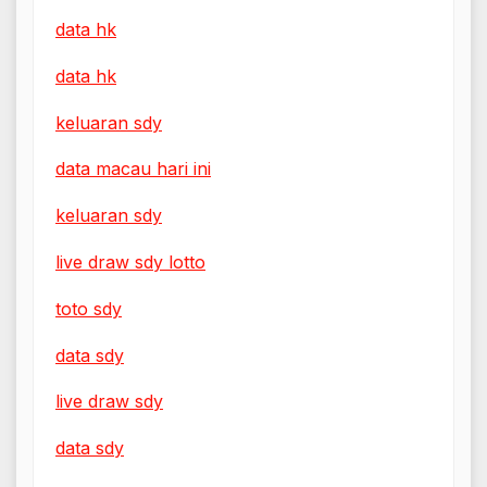
data hk
data hk
keluaran sdy
data macau hari ini
keluaran sdy
live draw sdy lotto
toto sdy
data sdy
live draw sdy
data sdy