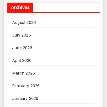
Archives
August 2026
July 2026
June 2026
April 2026
March 2026
February 2026
January 2026