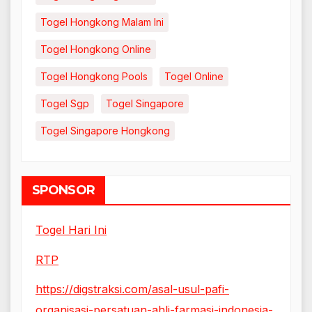
Togel Hongkong Malam Ini
Togel Hongkong Online
Togel Hongkong Pools
Togel Online
Togel Sgp
Togel Singapore
Togel Singapore Hongkong
SPONSOR
Togel Hari Ini
RTP
https://digstraksi.com/asal-usul-pafi-
organisasi-persatuan-ahli-farmasi-indonesia-