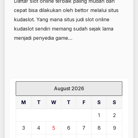
Daftar slot online terbaik paling mudah dan
cepat bisa dilakukan oleh bettor melalui situs
kudaslot. Yang mana situs judi slot online
kudaslot sendiri memang sudah sejak lama
menjadi penyedia game…
August 2026
M
T
W
T
F
S
S
1
2
3
4
5
6
7
8
9