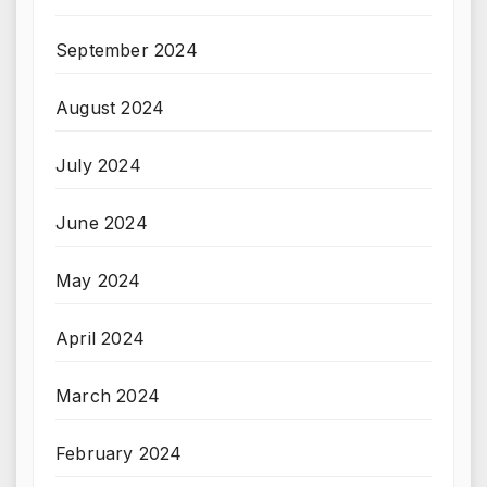
September 2024
August 2024
July 2024
June 2024
May 2024
April 2024
March 2024
February 2024