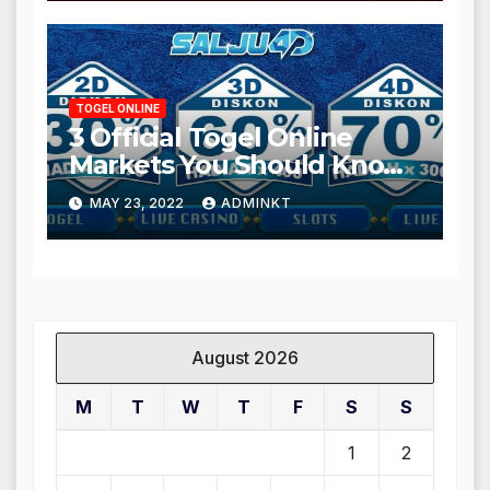
TOGEL ONLINE
3 Official Togel Online
Markets You Should Know
In 2022
MAY 23, 2022
ADMINKT
August 2026
M
T
W
T
F
S
S
1
2