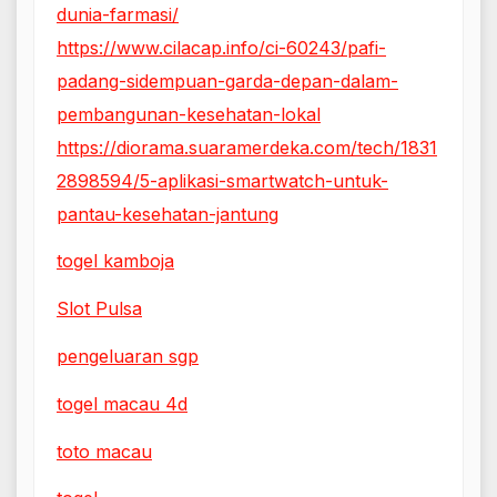
dunia-farmasi/
https://www.cilacap.info/ci-60243/pafi-
padang-sidempuan-garda-depan-dalam-
pembangunan-kesehatan-lokal
https://diorama.suaramerdeka.com/tech/1831
2898594/5-aplikasi-smartwatch-untuk-
pantau-kesehatan-jantung
togel kamboja
Slot Pulsa
pengeluaran sgp
togel macau 4d
toto macau