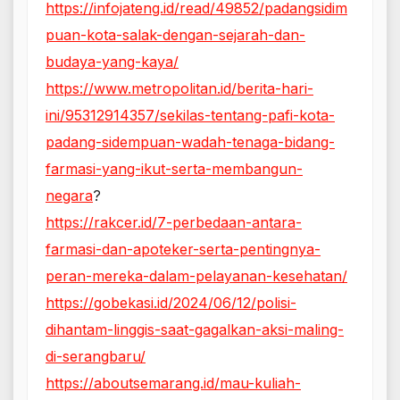
https://infojateng.id/read/49852/padangsidim
puan-kota-salak-dengan-sejarah-dan-
budaya-yang-kaya/
https://www.metropolitan.id/berita-hari-
ini/95312914357/sekilas-tentang-pafi-kota-
padang-sidempuan-wadah-tenaga-bidang-
farmasi-yang-ikut-serta-membangun-
negara
?
https://rakcer.id/7-perbedaan-antara-
farmasi-dan-apoteker-serta-pentingnya-
peran-mereka-dalam-pelayanan-kesehatan/
https://gobekasi.id/2024/06/12/polisi-
dihantam-linggis-saat-gagalkan-aksi-maling-
di-serangbaru/
https://aboutsemarang.id/mau-kuliah-