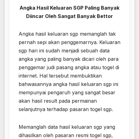
Angka Hasil Keluaran SGP Paling Banyak
Diincar Oleh Sangat Banyak Bettor
Angka hasil keluaran sgp memanglah tak
pernah sepi akan penggemarnya. Keluaran
sgp hari ini sudah menjadi sebuah data
angka yang paling banyak dicari oleh para
penggemar judi pasang angka atau togel di
internet. Hal tersebut membuktikan
bahwasannya angka hasil keluaran sgp ini
mempunyai pengaruh yang sangat besar
akan hasil result pada permainan
selanjutnya terhadap pasaran togel sgp.
Memanglah data hasil keluaran sgp yang
dihasilkan oleh pasaran resmi togel sgp,