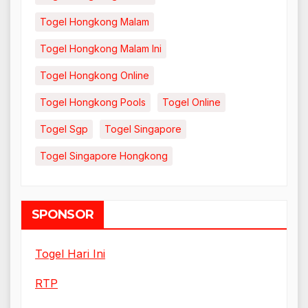
Togel Hongkong Malam
Togel Hongkong Malam Ini
Togel Hongkong Online
Togel Hongkong Pools
Togel Online
Togel Sgp
Togel Singapore
Togel Singapore Hongkong
SPONSOR
Togel Hari Ini
RTP