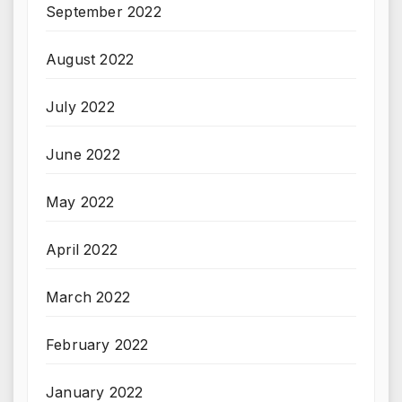
September 2022
August 2022
July 2022
June 2022
May 2022
April 2022
March 2022
February 2022
January 2022