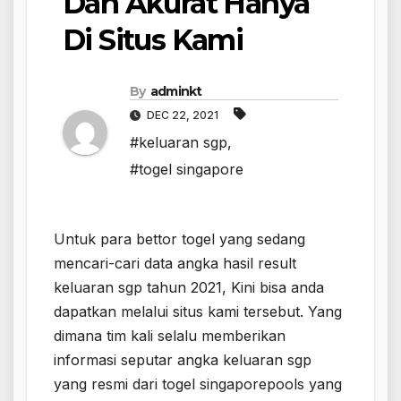
Dan Akurat Hanya
Di Situs Kami
By
adminkt
DEC 22, 2021
#keluaran sgp
,
#togel singapore
Untuk para bettor togel yang sedang
mencari-cari data angka hasil result
keluaran sgp tahun 2021, Kini bisa anda
dapatkan melalui situs kami tersebut. Yang
dimana tim kali selalu memberikan
informasi seputar angka keluaran sgp
yang resmi dari togel singaporepools yang