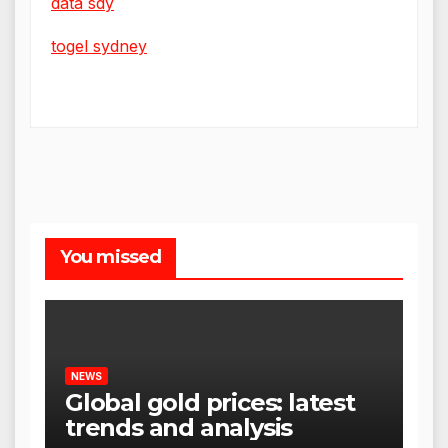
data sdy
togel sydney
You missed
NEWS
Global gold prices: latest
trends and analysis