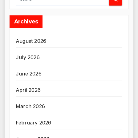
Archives
August 2026
July 2026
June 2026
April 2026
March 2026
February 2026