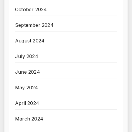
October 2024
September 2024
August 2024
July 2024
June 2024
May 2024
April 2024
March 2024