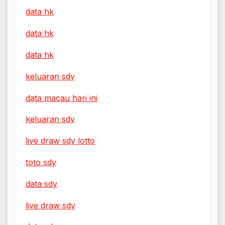
data hk
data hk
data hk
keluaran sdy
data macau hari ini
keluaran sdy
live draw sdy lotto
toto sdy
data sdy
live draw sdy