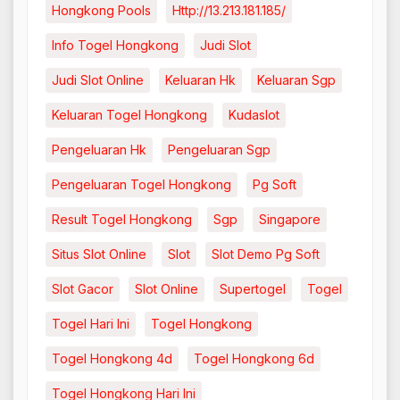
Hongkong Pools
Http://13.213.181.185/
Info Togel Hongkong
Judi Slot
Judi Slot Online
Keluaran Hk
Keluaran Sgp
Keluaran Togel Hongkong
Kudaslot
Pengeluaran Hk
Pengeluaran Sgp
Pengeluaran Togel Hongkong
Pg Soft
Result Togel Hongkong
Sgp
Singapore
Situs Slot Online
Slot
Slot Demo Pg Soft
Slot Gacor
Slot Online
Supertogel
Togel
Togel Hari Ini
Togel Hongkong
Togel Hongkong 4d
Togel Hongkong 6d
Togel Hongkong Hari Ini