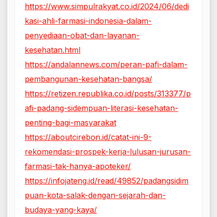
https://www.simpulrakyat.co.id/2024/06/dedi
kasi-ahli-farmasi-indonesia-dalam-
penyediaan-obat-dan-layanan-
kesehatan.html
https://andalannews.com/peran-pafi-dalam-
pembangunan-kesehatan-bangsa/
https://retizen.republika.co.id/posts/313377/p
afi-padang-sidempuan-literasi-kesehatan-
penting-bagi-masyarakat
https://aboutcirebon.id/catat-ini-9-
rekomendasi-prospek-kerja-lulusan-jurusan-
farmasi-tak-hanya-apoteker/
https://infojateng.id/read/49852/padangsidim
puan-kota-salak-dengan-sejarah-dan-
budaya-yang-kaya/