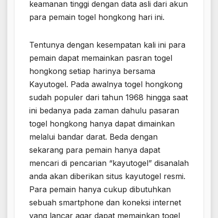
keamanan tinggi dengan data asli dari akun
para pemain togel hongkong hari ini.
Tentunya dengan kesempatan kali ini para
pemain dapat memainkan pasran togel
hongkong setiap harinya bersama
Kayutogel. Pada awalnya togel hongkong
sudah populer dari tahun 1968 hingga saat
ini bedanya pada zaman dahulu pasaran
togel hongkong hanya dapat dimainkan
melalui bandar darat. Beda dengan
sekarang para pemain hanya dapat
mencari di pencarian “kayutogel” disanalah
anda akan diberikan situs kayutogel resmi.
Para pemain hanya cukup dibutuhkan
sebuah smartphone dan koneksi internet
yang lancar agar dapat memainkan togel