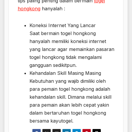
tips paling penting dalam bermain
togel
hongkong
hanyalah :
Koneksi Internet Yang Lancar
Saat bermain togel hongkong
hanyalah memiliki koneksi internet
yang lancar agar memainkan pasaran
togel hongkong tidak mengalami
gangguan sedikitpun.
Kehandalan Skill Masing Masing
Kebutuhan yang wajib dimiliki oleh
para pemain togel hongkong adalah
kehandalan skill. Dimana melalui skill
para pemain akan lebih cepat yakin
dalam bertaruhan togel hongkong
bersama kayutogel.