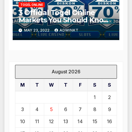
TOGEL ONLINE
3 Official Togel Online
Markets You Should Know
In 2022
MAY 23, 2022
ADMINKT
August 2026
M
T
W
T
F
S
S
1
2
3
4
5
6
7
8
9
10
11
12
13
14
15
16