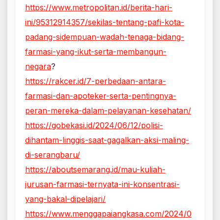
https://www.metropolitan.id/berita-hari-
ini/95312914357/sekilas-tentang-pafi-kota-
padang-sidempuan-wadah-tenaga-bidang-
farmasi-yang-ikut-serta-membangun-
negara
?
https://rakcer.id/7-perbedaan-antara-
farmasi-dan-apoteker-serta-pentingnya-
peran-mereka-dalam-pelayanan-kesehatan/
https://gobekasi.id/2024/06/12/polisi-
dihantam-linggis-saat-gagalkan-aksi-maling-
di-serangbaru/
https://aboutsemarang.id/mau-kuliah-
jurusan-farmasi-ternyata-ini-konsentrasi-
yang-bakal-dipelajari/
https://www.menggapaiangkasa.com/2024/0