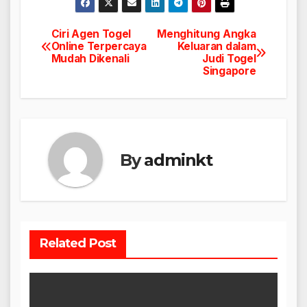
Ciri Agen Togel
Menghitung Angka
Post
Online Terpercaya
Keluaran dalam
Mudah Dikenali
Judi Togel
navigation
Singapore
By
adminkt
Related Post