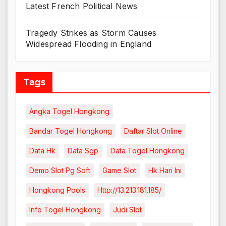
Latest French Political News
Tragedy Strikes as Storm Causes
Widespread Flooding in England
Tags
Angka Togel Hongkong
Bandar Togel Hongkong
Daftar Slot Online
Data Hk
Data Sgp
Data Togel Hongkong
Demo Slot Pg Soft
Game Slot
Hk Hari Ini
Hongkong Pools
Http://13.213.181.185/
Info Togel Hongkong
Judi Slot