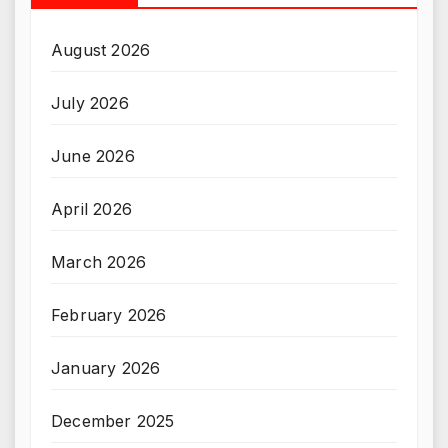
August 2026
July 2026
June 2026
April 2026
March 2026
February 2026
January 2026
December 2025