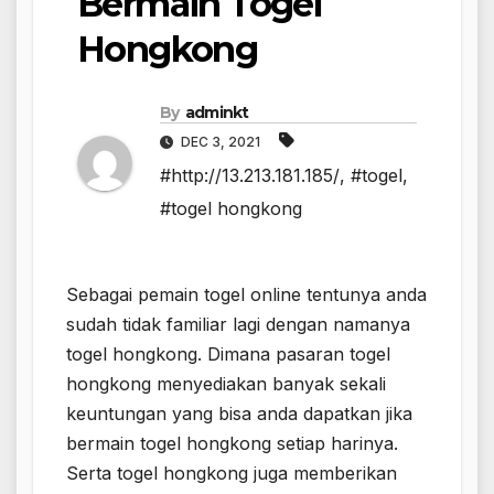
Bermain Togel
Hongkong
By
adminkt
DEC 3, 2021
#http://13.213.181.185/
,
#togel
,
#togel hongkong
Sebagai pemain togel online tentunya anda
sudah tidak familiar lagi dengan namanya
togel hongkong. Dimana pasaran togel
hongkong menyediakan banyak sekali
keuntungan yang bisa anda dapatkan jika
bermain togel hongkong setiap harinya.
Serta togel hongkong juga memberikan