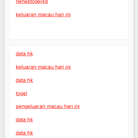
nenektogel4d
keluaran macau hari ini
data hk
keluaran macau hari ini
data hk
togel
pengeluaran macau hari ini
data hk
data hk