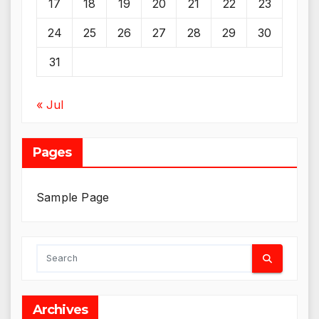
17
18
19
20
21
22
23
24
25
26
27
28
29
30
31
« Jul
Pages
Sample Page
Archives