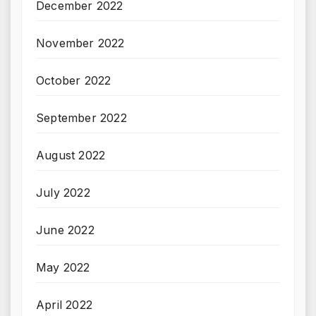
December 2022
November 2022
October 2022
September 2022
August 2022
July 2022
June 2022
May 2022
April 2022