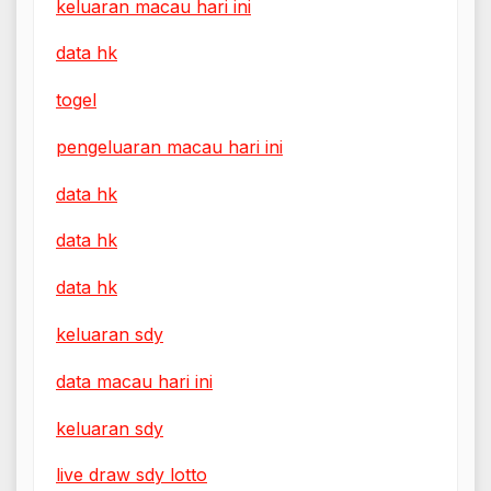
keluaran macau hari ini
data hk
togel
pengeluaran macau hari ini
data hk
data hk
data hk
keluaran sdy
data macau hari ini
keluaran sdy
live draw sdy lotto