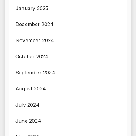
January 2025
December 2024
November 2024
October 2024
September 2024
August 2024
July 2024
June 2024