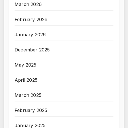
March 2026
February 2026
January 2026
December 2025
May 2025
April 2025
March 2025
February 2025
January 2025