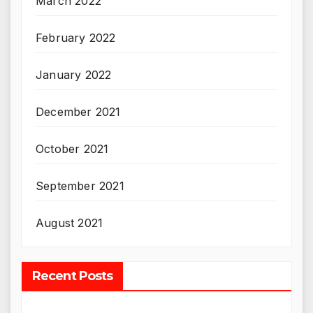
March 2022
February 2022
January 2022
December 2021
October 2021
September 2021
August 2021
Recent Posts