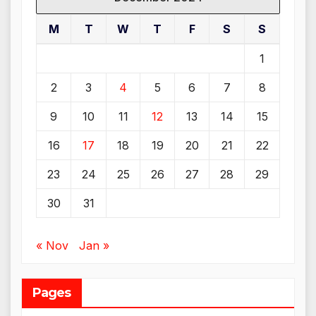
M
T
W
T
F
S
S
1
2
3
4
5
6
7
8
9
10
11
12
13
14
15
16
17
18
19
20
21
22
23
24
25
26
27
28
29
30
31
« Nov
Jan »
Pages