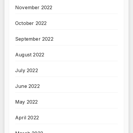
November 2022
October 2022
September 2022
August 2022
July 2022
June 2022
May 2022
April 2022