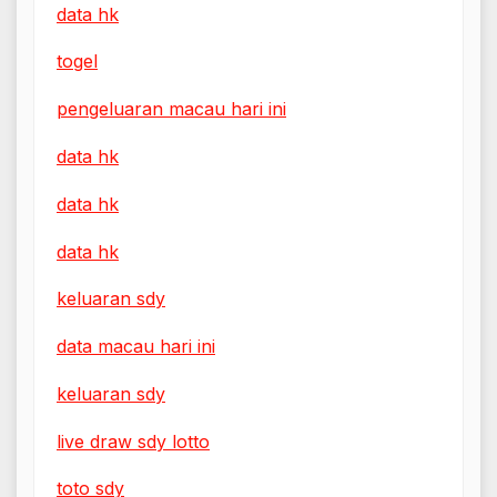
data hk
togel
pengeluaran macau hari ini
data hk
data hk
data hk
keluaran sdy
data macau hari ini
keluaran sdy
live draw sdy lotto
toto sdy