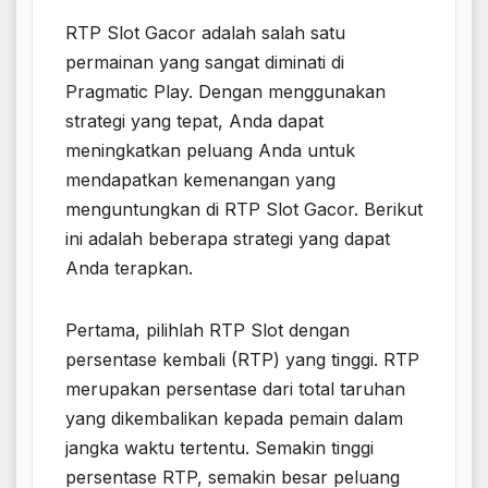
RTP Slot Gacor adalah salah satu
permainan yang sangat diminati di
Pragmatic Play. Dengan menggunakan
strategi yang tepat, Anda dapat
meningkatkan peluang Anda untuk
mendapatkan kemenangan yang
menguntungkan di RTP Slot Gacor. Berikut
ini adalah beberapa strategi yang dapat
Anda terapkan.
Pertama, pilihlah RTP Slot dengan
persentase kembali (RTP) yang tinggi. RTP
merupakan persentase dari total taruhan
yang dikembalikan kepada pemain dalam
jangka waktu tertentu. Semakin tinggi
persentase RTP, semakin besar peluang