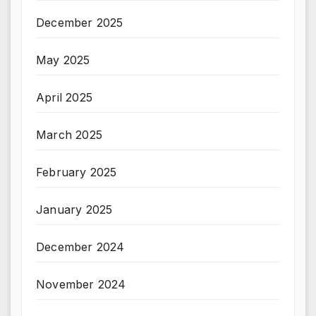
December 2025
May 2025
April 2025
March 2025
February 2025
January 2025
December 2024
November 2024