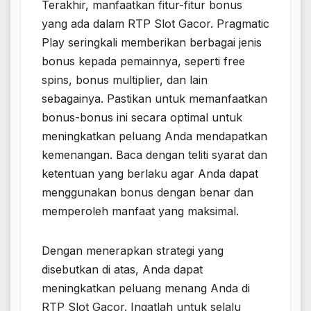
Terakhir, manfaatkan fitur-fitur bonus
yang ada dalam RTP Slot Gacor. Pragmatic
Play seringkali memberikan berbagai jenis
bonus kepada pemainnya, seperti free
spins, bonus multiplier, dan lain
sebagainya. Pastikan untuk memanfaatkan
bonus-bonus ini secara optimal untuk
meningkatkan peluang Anda mendapatkan
kemenangan. Baca dengan teliti syarat dan
ketentuan yang berlaku agar Anda dapat
menggunakan bonus dengan benar dan
memperoleh manfaat yang maksimal.
Dengan menerapkan strategi yang
disebutkan di atas, Anda dapat
meningkatkan peluang menang Anda di
RTP Slot Gacor. Ingatlah untuk selalu