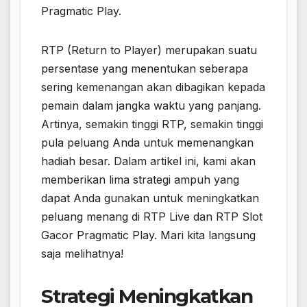
Pragmatic Play.
RTP (Return to Player) merupakan suatu
persentase yang menentukan seberapa
sering kemenangan akan dibagikan kepada
pemain dalam jangka waktu yang panjang.
Artinya, semakin tinggi RTP, semakin tinggi
pula peluang Anda untuk memenangkan
hadiah besar. Dalam artikel ini, kami akan
memberikan lima strategi ampuh yang
dapat Anda gunakan untuk meningkatkan
peluang menang di RTP Live dan RTP Slot
Gacor Pragmatic Play. Mari kita langsung
saja melihatnya!
Strategi Meningkatkan