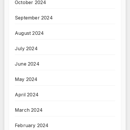
October 2024
September 2024
August 2024
July 2024
June 2024
May 2024
April 2024
March 2024
February 2024