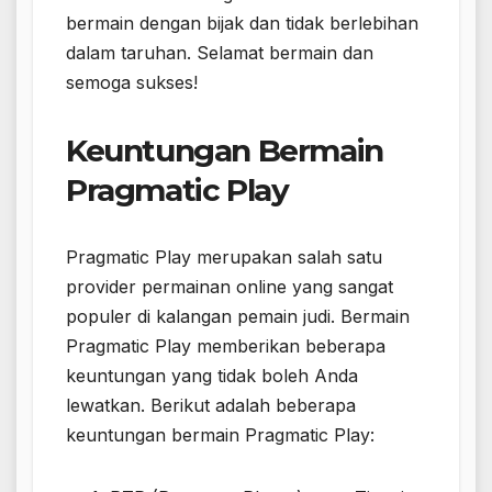
bermain dengan bijak dan tidak berlebihan
dalam taruhan. Selamat bermain dan
semoga sukses!
Keuntungan Bermain
Pragmatic Play
Pragmatic Play merupakan salah satu
provider permainan online yang sangat
populer di kalangan pemain judi. Bermain
Pragmatic Play memberikan beberapa
keuntungan yang tidak boleh Anda
lewatkan. Berikut adalah beberapa
keuntungan bermain Pragmatic Play: