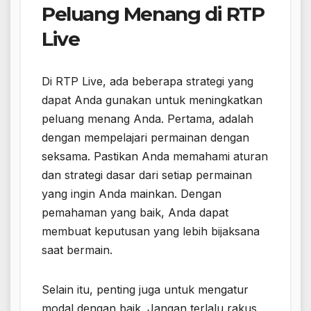
Peluang Menang di RTP
Live
Di RTP Live, ada beberapa strategi yang
dapat Anda gunakan untuk meningkatkan
peluang menang Anda. Pertama, adalah
dengan mempelajari permainan dengan
seksama. Pastikan Anda memahami aturan
dan strategi dasar dari setiap permainan
yang ingin Anda mainkan. Dengan
pemahaman yang baik, Anda dapat
membuat keputusan yang lebih bijaksana
saat bermain.
Selain itu, penting juga untuk mengatur
modal dengan baik. Jangan terlalu rakus