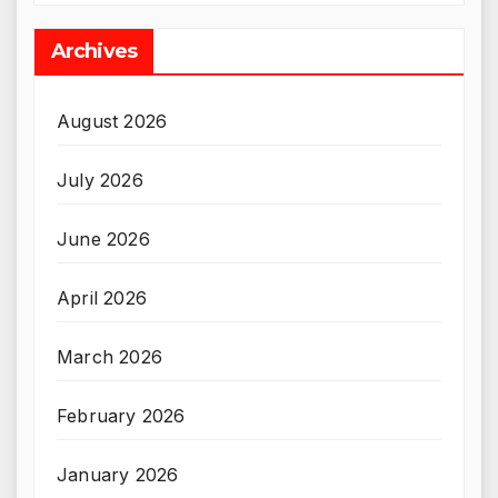
Archives
August 2026
July 2026
June 2026
April 2026
March 2026
February 2026
January 2026