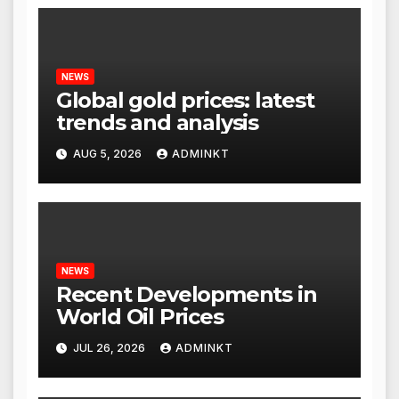
NEWS
Global gold prices: latest
trends and analysis
AUG 5, 2026
ADMINKT
NEWS
Recent Developments in
World Oil Prices
JUL 26, 2026
ADMINKT