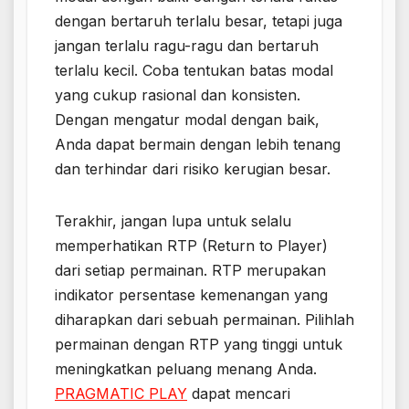
dengan bertaruh terlalu besar, tetapi juga
jangan terlalu ragu-ragu dan bertaruh
terlalu kecil. Coba tentukan batas modal
yang cukup rasional dan konsisten.
Dengan mengatur modal dengan baik,
Anda dapat bermain dengan lebih tenang
dan terhindar dari risiko kerugian besar.
Terakhir, jangan lupa untuk selalu
memperhatikan RTP (Return to Player)
dari setiap permainan. RTP merupakan
indikator persentase kemenangan yang
diharapkan dari sebuah permainan. Pilihlah
permainan dengan RTP yang tinggi untuk
meningkatkan peluang menang Anda.
PRAGMATIC PLAY
dapat mencari