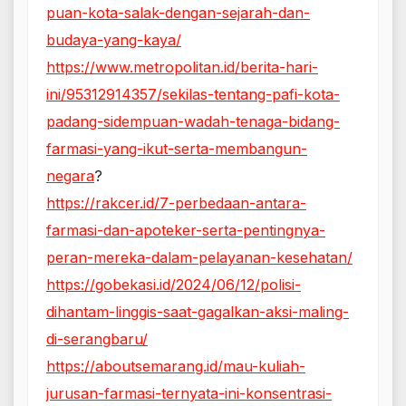
puan-kota-salak-dengan-sejarah-dan-
budaya-yang-kaya/
https://www.metropolitan.id/berita-hari-
ini/95312914357/sekilas-tentang-pafi-kota-
padang-sidempuan-wadah-tenaga-bidang-
farmasi-yang-ikut-serta-membangun-
negara
?
https://rakcer.id/7-perbedaan-antara-
farmasi-dan-apoteker-serta-pentingnya-
peran-mereka-dalam-pelayanan-kesehatan/
https://gobekasi.id/2024/06/12/polisi-
dihantam-linggis-saat-gagalkan-aksi-maling-
di-serangbaru/
https://aboutsemarang.id/mau-kuliah-
jurusan-farmasi-ternyata-ini-konsentrasi-