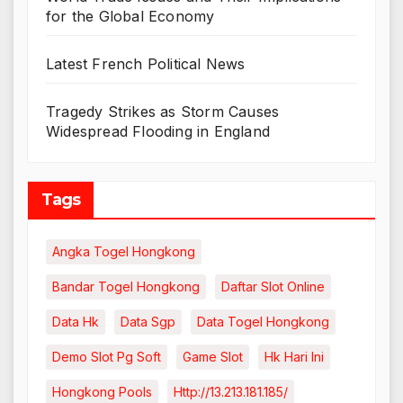
for the Global Economy
Latest French Political News
Tragedy Strikes as Storm Causes
Widespread Flooding in England
Tags
Angka Togel Hongkong
Bandar Togel Hongkong
Daftar Slot Online
Data Hk
Data Sgp
Data Togel Hongkong
Demo Slot Pg Soft
Game Slot
Hk Hari Ini
Hongkong Pools
Http://13.213.181.185/