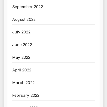
September 2022
August 2022
July 2022
June 2022
May 2022
April 2022
March 2022
February 2022