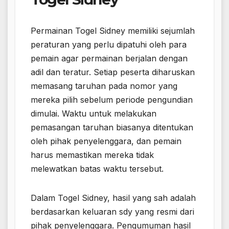
Permainan Togel Sidney memiliki sejumlah
peraturan yang perlu dipatuhi oleh para
pemain agar permainan berjalan dengan
adil dan teratur. Setiap peserta diharuskan
memasang taruhan pada nomor yang
mereka pilih sebelum periode pengundian
dimulai. Waktu untuk melakukan
pemasangan taruhan biasanya ditentukan
oleh pihak penyelenggara, dan pemain
harus memastikan mereka tidak
melewatkan batas waktu tersebut.
Dalam Togel Sidney, hasil yang sah adalah
berdasarkan keluaran sdy yang resmi dari
pihak penyelenggara. Pengumuman hasil