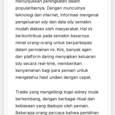
menunjukkan peningkatan dalam
popularitasnya. Dengan munculnya
teknologi dan internet, informasi mengenai
pengeluaran sdy dan data sdy semakin
mudah diakses oleh masyarakat. Hal ini
berkontribusi pada semakin besarnya
minat orang-orang untuk berpartisipasi
dalam permainan ini. Kini, banyak agen
dan platform daring menyajikan keluaran
sdy secara real-time, memberikan
kenyamanan bagi para pemain untuk
mengetahui hasil undian dengan cepat.
Tradisi yang mengelilingi togel sidney mulai
berkembang, dengan berbagai ritual dan
kebiasaan yang diadopsi oleh pemain.
Beberapa orang percaya bahwa pemilihan