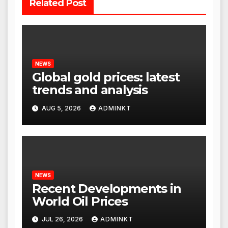
Related Post
NEWS
Global gold prices: latest
trends and analysis
AUG 5, 2026
ADMINKT
NEWS
Recent Developments in
World Oil Prices
JUL 26, 2026
ADMINKT