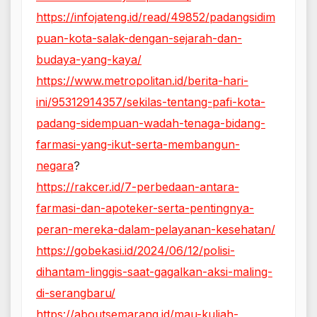
https://infojateng.id/read/49852/padangsidim
puan-kota-salak-dengan-sejarah-dan-
budaya-yang-kaya/
https://www.metropolitan.id/berita-hari-
ini/95312914357/sekilas-tentang-pafi-kota-
padang-sidempuan-wadah-tenaga-bidang-
farmasi-yang-ikut-serta-membangun-
negara
?
https://rakcer.id/7-perbedaan-antara-
farmasi-dan-apoteker-serta-pentingnya-
peran-mereka-dalam-pelayanan-kesehatan/
https://gobekasi.id/2024/06/12/polisi-
dihantam-linggis-saat-gagalkan-aksi-maling-
di-serangbaru/
https://aboutsemarang.id/mau-kuliah-