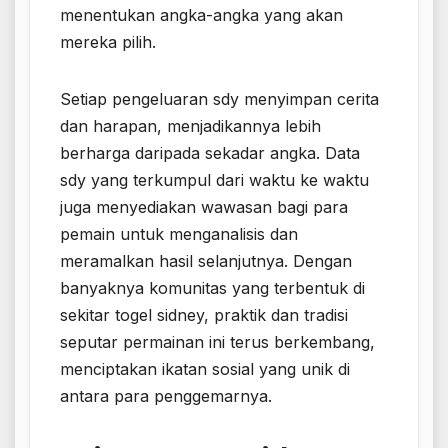
menentukan angka-angka yang akan
mereka pilih.
Setiap pengeluaran sdy menyimpan cerita
dan harapan, menjadikannya lebih
berharga daripada sekadar angka. Data
sdy yang terkumpul dari waktu ke waktu
juga menyediakan wawasan bagi para
pemain untuk menganalisis dan
meramalkan hasil selanjutnya. Dengan
banyaknya komunitas yang terbentuk di
sekitar togel sidney, praktik dan tradisi
seputar permainan ini terus berkembang,
menciptakan ikatan sosial yang unik di
antara para penggemarnya.