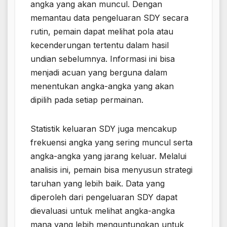
angka yang akan muncul. Dengan
memantau data pengeluaran SDY secara
rutin, pemain dapat melihat pola atau
kecenderungan tertentu dalam hasil
undian sebelumnya. Informasi ini bisa
menjadi acuan yang berguna dalam
menentukan angka-angka yang akan
dipilih pada setiap permainan.
Statistik keluaran SDY juga mencakup
frekuensi angka yang sering muncul serta
angka-angka yang jarang keluar. Melalui
analisis ini, pemain bisa menyusun strategi
taruhan yang lebih baik. Data yang
diperoleh dari pengeluaran SDY dapat
dievaluasi untuk melihat angka-angka
mana yang lebih menguntungkan untuk