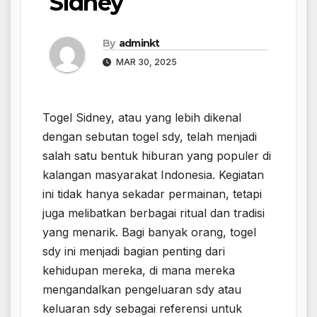
Sidney
By
adminkt
MAR 30, 2025
Togel Sidney, atau yang lebih dikenal
dengan sebutan togel sdy, telah menjadi
salah satu bentuk hiburan yang populer di
kalangan masyarakat Indonesia. Kegiatan
ini tidak hanya sekadar permainan, tetapi
juga melibatkan berbagai ritual dan tradisi
yang menarik. Bagi banyak orang, togel
sdy ini menjadi bagian penting dari
kehidupan mereka, di mana mereka
mengandalkan pengeluaran sdy atau
keluaran sdy sebagai referensi untuk