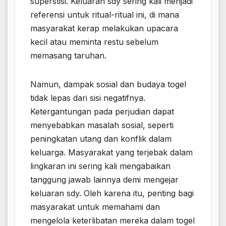
superstisi. Keluaran sdy sering kali menjadi
referensi untuk ritual-ritual ini, di mana
masyarakat kerap melakukan upacara
kecil atau meminta restu sebelum
memasang taruhan.
Namun, dampak sosial dan budaya togel
tidak lepas dari sisi negatifnya.
Ketergantungan pada perjudian dapat
menyebabkan masalah sosial, seperti
peningkatan utang dan konflik dalam
keluarga. Masyarakat yang terjebak dalam
lingkaran ini sering kali mengabaikan
tanggung jawab lainnya demi mengejar
keluaran sdy. Oleh karena itu, penting bagi
masyarakat untuk memahami dan
mengelola keterlibatan mereka dalam togel