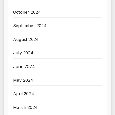
October 2024
September 2024
August 2024
July 2024
June 2024
May 2024
April 2024
March 2024