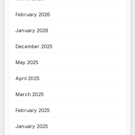
February 2026
January 2026
December 2025
May 2025
April 2025
March 2025
February 2025
January 2025