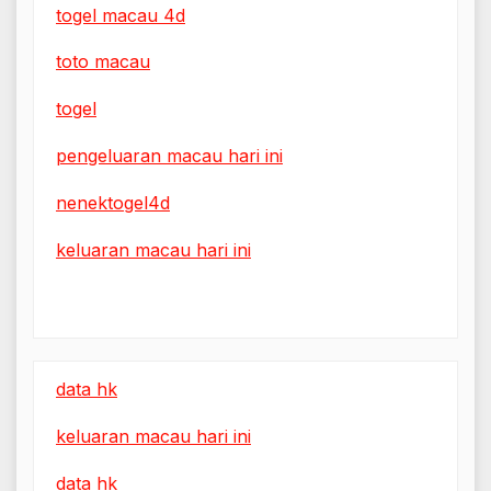
togel macau 4d
toto macau
togel
pengeluaran macau hari ini
nenektogel4d
keluaran macau hari ini
data hk
keluaran macau hari ini
data hk