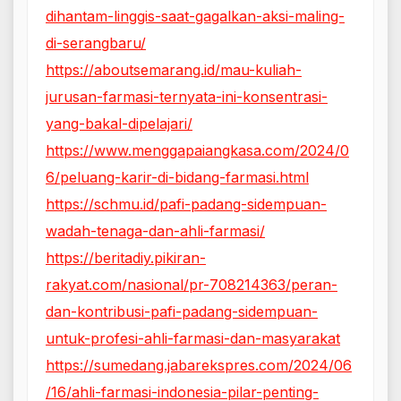
dihantam-linggis-saat-gagalkan-aksi-maling-
di-serangbaru/
https://aboutsemarang.id/mau-kuliah-
jurusan-farmasi-ternyata-ini-konsentrasi-
yang-bakal-dipelajari/
https://www.menggapaiangkasa.com/2024/0
6/peluang-karir-di-bidang-farmasi.html
https://schmu.id/pafi-padang-sidempuan-
wadah-tenaga-dan-ahli-farmasi/
https://beritadiy.pikiran-
rakyat.com/nasional/pr-708214363/peran-
dan-kontribusi-pafi-padang-sidempuan-
untuk-profesi-ahli-farmasi-dan-masyarakat
https://sumedang.jabarekspres.com/2024/06
/16/ahli-farmasi-indonesia-pilar-penting-