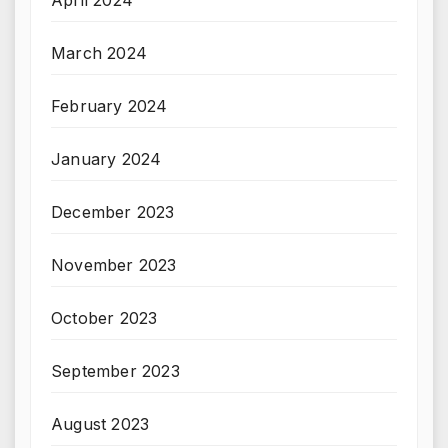
April 2024
March 2024
February 2024
January 2024
December 2023
November 2023
October 2023
September 2023
August 2023