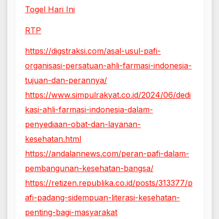
Togel Hari Ini
RTP
https://digstraksi.com/asal-usul-pafi-
organisasi-persatuan-ahli-farmasi-indonesia-
tujuan-dan-perannya/
https://www.simpulrakyat.co.id/2024/06/dedi
kasi-ahli-farmasi-indonesia-dalam-
penyediaan-obat-dan-layanan-
kesehatan.html
https://andalannews.com/peran-pafi-dalam-
pembangunan-kesehatan-bangsa/
https://retizen.republika.co.id/posts/313377/p
afi-padang-sidempuan-literasi-kesehatan-
penting-bagi-masyarakat