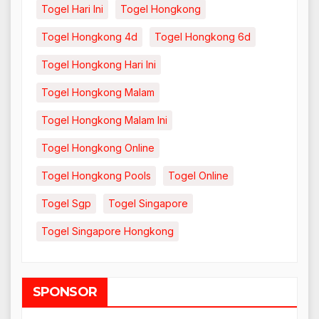
Togel Hari Ini
Togel Hongkong
Togel Hongkong 4d
Togel Hongkong 6d
Togel Hongkong Hari Ini
Togel Hongkong Malam
Togel Hongkong Malam Ini
Togel Hongkong Online
Togel Hongkong Pools
Togel Online
Togel Sgp
Togel Singapore
Togel Singapore Hongkong
SPONSOR