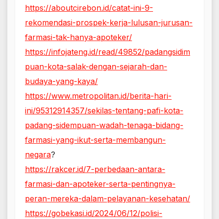
https://aboutcirebon.id/catat-ini-9-
rekomendasi-prospek-kerja-lulusan-jurusan-
farmasi-tak-hanya-apoteker/
https://infojateng.id/read/49852/padangsidim
puan-kota-salak-dengan-sejarah-dan-
budaya-yang-kaya/
https://www.metropolitan.id/berita-hari-
ini/95312914357/sekilas-tentang-pafi-kota-
padang-sidempuan-wadah-tenaga-bidang-
farmasi-yang-ikut-serta-membangun-
negara
?
https://rakcer.id/7-perbedaan-antara-
farmasi-dan-apoteker-serta-pentingnya-
peran-mereka-dalam-pelayanan-kesehatan/
https://gobekasi.id/2024/06/12/polisi-