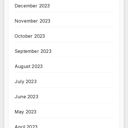
December 2023
November 2023
October 2023
September 2023
August 2023
July 2023
June 2023
May 2023
April 2023