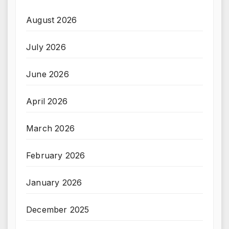
August 2026
July 2026
June 2026
April 2026
March 2026
February 2026
January 2026
December 2025