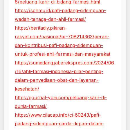
6/peluang-karir-di-bidang-farmasi.html
https://schmu.id/pafi-padang-sidempuan-
wadah-tenaga-dan-ahli-farmasi/
https://beritadiy.pikiran-
rakyat.com/nasional/pr-708214363/peran-
dan-kontribusi-pafi-padang-sidempuan-
untuk-profesi-ahli-farmasi-dan-masyarakat
https://sumedang.jabarekspres.com/2024/06
/16/ahli-farmasi-indonesia-pilar-penting-
dalam-penyediaan-obat-dan-layanan-
kesehatan/
https://journal-yuni.com/peluang-karir-di-
dunia-farmasi/
https://www.cilacap.info/ci-60243/pafi-
padang-sidempuan-garda-depan-dalam-