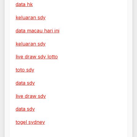
data hk
keluaran sdy
data macau hari ini
keluaran sdy
live draw sdy lotto
toto sdy
data sdy
live draw sdy
data sdy
togel sydney