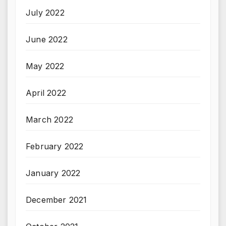
July 2022
June 2022
May 2022
April 2022
March 2022
February 2022
January 2022
December 2021