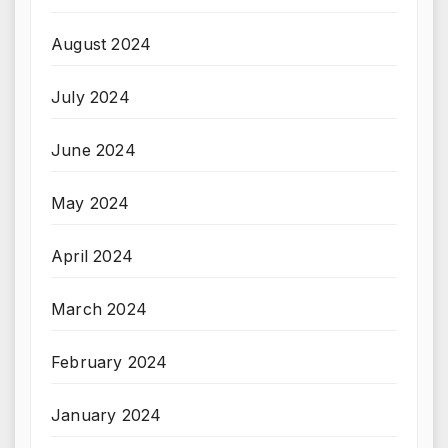
August 2024
July 2024
June 2024
May 2024
April 2024
March 2024
February 2024
January 2024