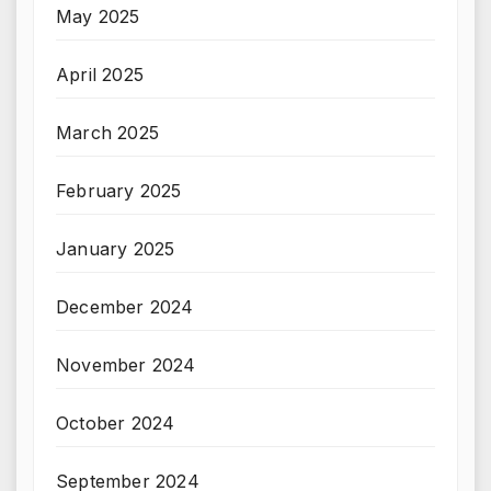
May 2025
April 2025
March 2025
February 2025
January 2025
December 2024
November 2024
October 2024
September 2024