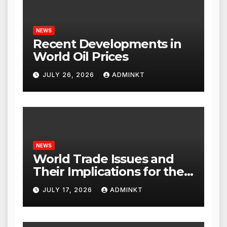
NEWS
Recent Developments in
World Oil Prices
JULY 26, 2026
ADMINKT
NEWS
World Trade Issues and
Their Implications for the
Global Economy
JULY 17, 2026
ADMINKT