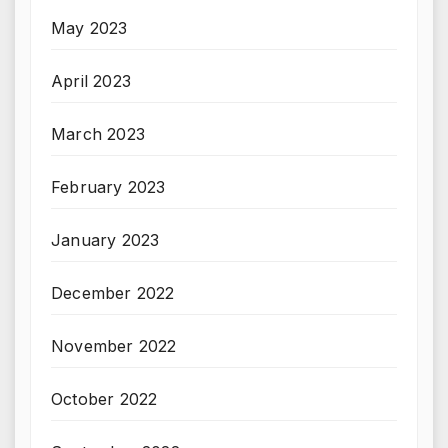
May 2023
April 2023
March 2023
February 2023
January 2023
December 2022
November 2022
October 2022