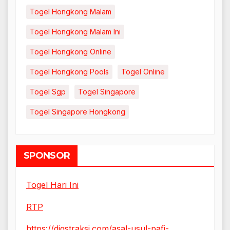
Togel Hongkong Malam
Togel Hongkong Malam Ini
Togel Hongkong Online
Togel Hongkong Pools
Togel Online
Togel Sgp
Togel Singapore
Togel Singapore Hongkong
SPONSOR
Togel Hari Ini
RTP
https://digstraksi.com/asal-usul-pafi-