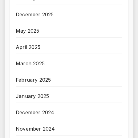
December 2025
May 2025
April 2025
March 2025
February 2025
January 2025
December 2024
November 2024