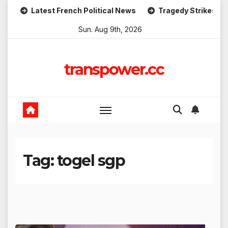
Skip
Latest French Political News
Tragedy Strikes as Storm C
to
Sun. Aug 9th, 2026
content
transpower.cc
Tag:
togel sgp