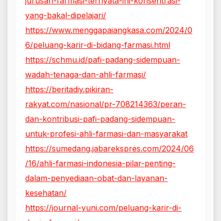
jurusan-farmasi-ternyata-ini-konsentrasi-
yang-bakal-dipelajari/
https://www.menggapaiangkasa.com/2024/0
6/peluang-karir-di-bidang-farmasi.html
https://schmu.id/pafi-padang-sidempuan-
wadah-tenaga-dan-ahli-farmasi/
https://beritadiy.pikiran-
rakyat.com/nasional/pr-708214363/peran-
dan-kontribusi-pafi-padang-sidempuan-
untuk-profesi-ahli-farmasi-dan-masyarakat
https://sumedang.jabarekspres.com/2024/06
/16/ahli-farmasi-indonesia-pilar-penting-
dalam-penyediaan-obat-dan-layanan-
kesehatan/
https://journal-yuni.com/peluang-karir-di-