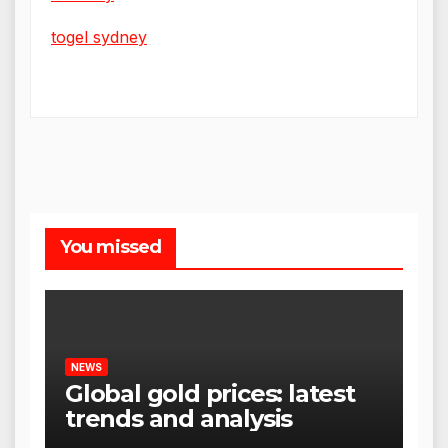
togel sydney
You missed
NEWS
Global gold prices: latest
trends and analysis